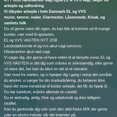
arbejde og udfordring
Vi tilbyder arbejde i hele Danmark EL og VVS
murer, tømrer, maler, Glarmester, Låsesmede, Kloak, og
sanitets folk
Du vil gerne være din egen, du kan lide at komme ud til mange
kunder, vær med til opstarten.
EL og VVS VAGTEN NYT JOB
Landsdækkende el og vvs akut vagt services.
Håndværker akut nød vagt.
Vi søger dig, der gerne vil have retten til at benytte vores EL og
VVS VAGTEN er det dig som måske er selvstændig, eller gerne
vil være det, her kan du blive en del at et netværk.
Vær med fra starten, og vi hjælper dig i gang i netop det område
du ønsker, vi sørger for din markedsføring, du behøver ikke
have det store kendskab til kontor arbejde, det får du hjælp til.
Du har kørekort, måske allerede en varebil.
Du er ædruelig, ærlig, frisk og udadvendt og ikke tidligere
straffet.
Kan du genkende dig selv som den altid friske M/K der gerne
yder en ekstra indsats når det brænder på,