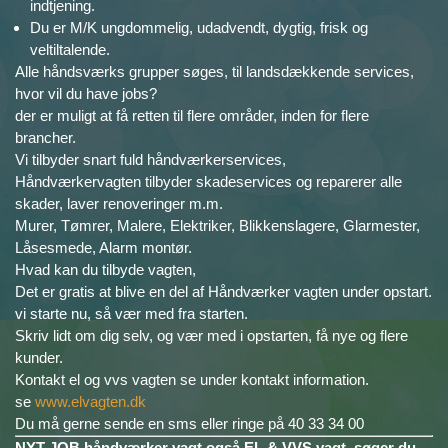
indtjening.
Du er M/K ungdommelig, udadvendt, dygtig, frisk og
veltiltalende.
Alle håndsværks grupper søges, til landsdækkende services,
hvor vil du have jobs?
der er muligt at få retten til flere områder, inden for flere
brancher.
Vi tilbyder snart fuld håndværkerservices,
Håndværkervagten tilbyder skadeservices og reparerer alle
skader, laver renoveringer m.m.
Murer, Tømrer, Malere, Elektriker, Blikkenslagere, Glarmester,
Låsesmede, Alarm montør.
Hvad kan du tilbyde vagten,
Det er gratis at blive en del af Håndværker vagten under opstart.
vi starte nu, så vær med fra starten.
Skriv lidt om dig selv, og vær med i opstarten, få nye og flere
kunder.
Kontakt el og vvs vagten se under kontakt information.
se
www.elvagten.dk
Du må gerne sende en sms eller ringe på 40 33 34 00
NYT JOB håndværker vagt også EL & VVS vagt, søger du