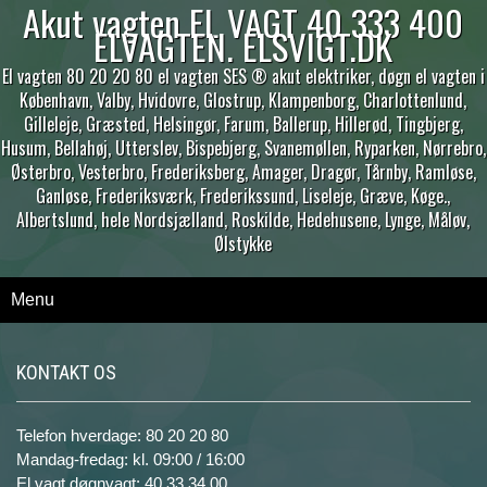
Akut vagten EL VAGT 40 333 400
ELVAGTEN. ELSVIGT.DK
El vagten 80 20 20 80 el vagten SES ® akut elektriker, døgn el vagten i
København, Valby, Hvidovre, Glostrup, Klampenborg, Charlottenlund,
Gilleleje, Græsted, Helsingør, Farum, Ballerup, Hillerød, Tingbjerg,
Husum, Bellahøj, Utterslev, Bispebjerg, Svanemøllen, Ryparken, Nørrebro,
Østerbro, Vesterbro, Frederiksberg, Amager, Dragør, Tårnby, Ramløse,
Ganløse, Frederiksværk, Frederikssund, Liseleje, Græve, Køge.,
Albertslund, hele Nordsjælland, Roskilde, Hedehusene, Lynge, Måløv,
Ølstykke
Menu
KONTAKT OS
Telefon hverdage: 80 20 20 80
Mandag-fredag: kl. 09:00 / 16:00
El vagt døgnvagt: 40 33 34 00