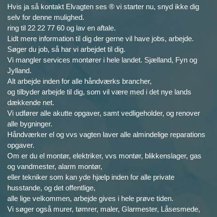
Hvis ja så kontakt Elvagten ses ® vi starter nu, snyd ikke dig
selv for denne mulighed.
ring til 22 22 77 60 og lav en aftale.
Lidt mere information til dig der gerne vil have jobs, arbejde.
Søger du job, så har vi arbejdet til dig.
Vi mangler services montører i hele landet. Sjælland, Fyn og
Jylland.
Alt arbejde inden for alle håndværks brancher,
og tilbyder arbejde til dig, som vil være med i det nye lands
dækkende net.
Vi udfører alle akutte opgaver, samt vedligeholder, og renover
alle bygninger.
Håndværker el og vvs vagten laver alle almindelige reparations
opgaver.
Om er du el montør, elektriker, vvs montør, blikkenslager, gas
og vandmester, alarm montør,
eller tekniker som kan yde hjælp inden for alle private
husstande, og det offentlige,
alle lige velkommen, arbejde gives i hele prøve tiden.
Vi søger også murer, tømrer, maler, Glarmester, Låsesmede,