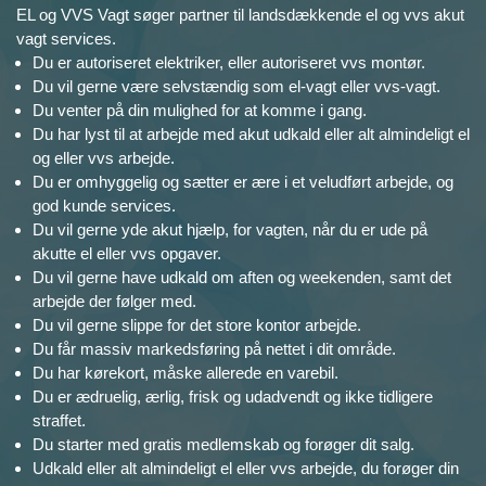
EL og VVS Vagt søger partner til landsdækkende el og vvs akut
vagt services.
Du er autoriseret elektriker, eller autoriseret vvs montør.
Du vil gerne være selvstændig som el-vagt eller vvs-vagt.
Du venter på din mulighed for at komme i gang.
Du har lyst til at arbejde med akut udkald eller alt almindeligt el
og eller vvs arbejde.
Du er omhyggelig og sætter er ære i et veludført arbejde, og
god kunde services.
Du vil gerne yde akut hjælp, for vagten, når du er ude på
akutte el eller vvs opgaver.
Du vil gerne have udkald om aften og weekenden, samt det
arbejde der følger med.
Du vil gerne slippe for det store kontor arbejde.
Du får massiv markedsføring på nettet i dit område.
Du har kørekort, måske allerede en varebil.
Du er ædruelig, ærlig, frisk og udadvendt og ikke tidligere
straffet.
Du starter med gratis medlemskab og forøger dit salg.
Udkald eller alt almindeligt el eller vvs arbejde, du forøger din